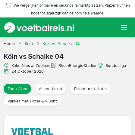
We vergelijken primaire en secundaire marktplaatsen. Prijzen kunnen
hoger of lager zijn dan de nominale waarde.
Home
Home
Köln
Köln vs Schalke 04
Köln vs Schalke 04
Teams
Köln, Nieuw-Zeeland
RheinEnergieStadion
Bundesliga
Competities
24 Oktober 2026
Reisorganisaties
Toon Alles
Alleen ticket
Pakket met Hotel
Pakket met Hotel & Vlucht