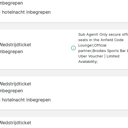
inbegrepen
1 hotelnacht inbegrepen
Sub Agent! Only secure offi
seats in the Anfield Code
Wedstrijdticket
Lounge!;Official
inbegrepen
partner;Brodies Sports Bar 
Uber Voucher | Limited
Availability;
Wedstrijdticket
inbegrepen
1 hotelnacht inbegrepen
Wedstrijdticket