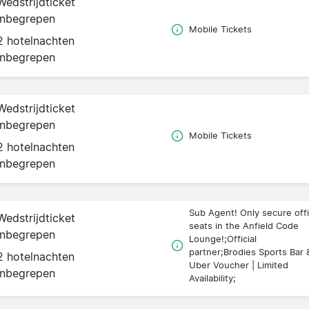
Wedstrijdticket
inbegrepen
Mobile Tickets
2 hotelnachten
inbegrepen
Wedstrijdticket
inbegrepen
Mobile Tickets
2 hotelnachten
inbegrepen
Sub Agent! Only secure offi
Wedstrijdticket
seats in the Anfield Code
inbegrepen
Lounge!;Official
partner;Brodies Sports Bar 
2 hotelnachten
Uber Voucher | Limited
inbegrepen
Availability;