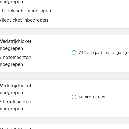
inbegrepen
1 hotelnacht inbegrepen
Vliegticket inbegrepen
Wedstrijdticket
inbegrepen
Officiële partner, Lange zijd
3 hotelnachten
inbegrepen
Wedstrijdticket
inbegrepen
Mobile Tickets
2 hotelnachten
inbegrepen