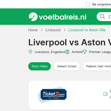
We vergelijke
Home
Liverpool
Liverpool vs Aston Villa
Liverpool vs Aston V
Liverpool, Engeland
Anfield
Premier Leag
Toon Alles
Alleen ticket
Pakket met Hot