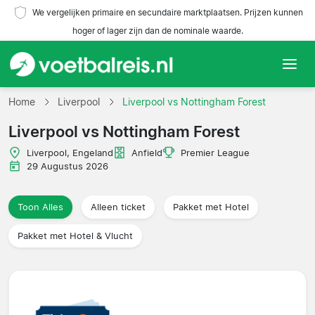
We vergelijken primaire en secundaire marktplaatsen. Prijzen kunnen
hoger of lager zijn dan de nominale waarde.
Home
Home
Liverpool
Liverpool vs Nottingham Forest
Liverpool vs Nottingham Forest
Teams
Liverpool, Engeland
Anfield
Premier League
Competities
29 Augustus 2026
Reisorganisaties
Toon Alles
Alleen ticket
Pakket met Hotel
Pakket met Hotel & Vlucht