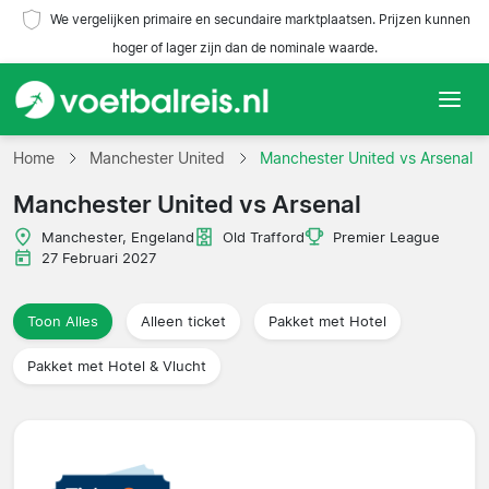
We vergelijken primaire en secundaire marktplaatsen. Prijzen kunnen
hoger of lager zijn dan de nominale waarde.
Home
Home
Manchester United
Manchester United vs Arsenal
Manchester United vs Arsenal
Teams
Manchester, Engeland
Old Trafford
Premier League
Competities
27 Februari 2027
Reisorganisaties
Toon Alles
Alleen ticket
Pakket met Hotel
Pakket met Hotel & Vlucht