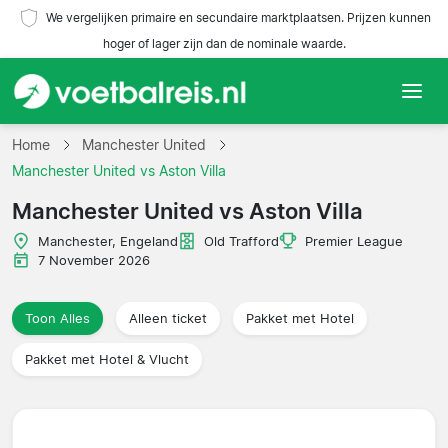
We vergelijken primaire en secundaire marktplaatsen. Prijzen kunnen
hoger of lager zijn dan de nominale waarde.
Home
Home
Manchester United
Manchester United vs Aston Villa
Teams
Manchester United vs Aston Villa
Competities
Manchester, Engeland
Old Trafford
Premier League
7 November 2026
Reisorganisaties
Toon Alles
Alleen ticket
Pakket met Hotel
Pakket met Hotel & Vlucht