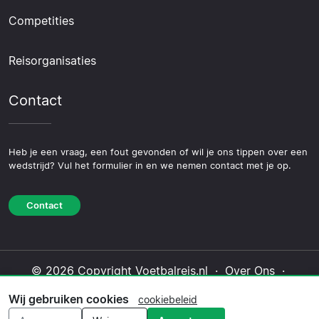
Competities
Reisorganisaties
Contact
Heb je een vraag, een fout gevonden of wil je ons tippen over een
wedstrijd? Vul het formulier in en we nemen contact met je op.
Contact
© 2026 Copyright Voetbalreis.nl ·
Over Ons
·
Contact
·
Privacybeleid
·
Cookiebeleid
·
Wij gebruiken cookies
cookiebeleid
Redactioneel beleid