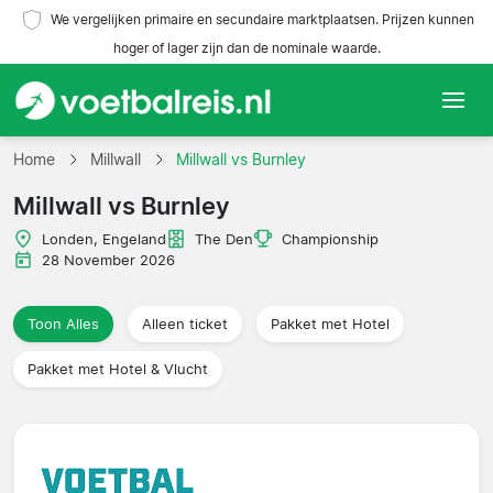
We vergelijken primaire en secundaire marktplaatsen. Prijzen kunnen
hoger of lager zijn dan de nominale waarde.
Home
Home
Millwall
Millwall vs Burnley
Millwall vs Burnley
Teams
Londen, Engeland
The Den
Championship
Competities
28 November 2026
Reisorganisaties
Toon Alles
Alleen ticket
Pakket met Hotel
Pakket met Hotel & Vlucht