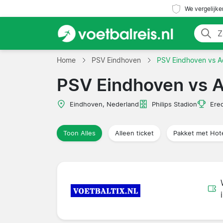
We vergelijke
Home
PSV Eindhoven
PSV Eindhoven vs 
PSV Eindhoven vs 
Eindhoven, Nederland
Philips Stadion
Ered
Toon Alles
Alleen ticket
Pakket met Hot