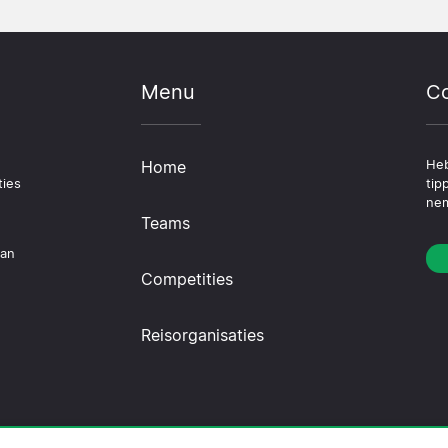
Menu
Co
Home
Heb
ties
tip
nem
Teams
dan
Competities
Reisorganisaties