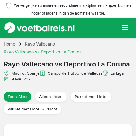
We vergelijken primaire en secundaire marktplaatsen. Prijzen kunnen
hoger of lager zijn dan de nominale waarde.
Home
Home
Rayo Vallecano
Rayo Vallecano vs Deportivo La Coruna
Teams
Rayo Vallecano vs Deportivo La Coruna
Competities
Madrid, Spanje
Campo de Fútbol de Vallecas
La Liga
9 Mei 2027
Reisorganisaties
Toon Alles
Alleen ticket
Pakket met Hotel
Pakket met Hotel & Vlucht