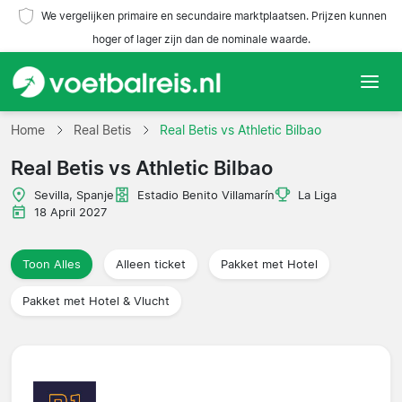
We vergelijken primaire en secundaire marktplaatsen. Prijzen kunnen
hoger of lager zijn dan de nominale waarde.
Home
Home
Real Betis
Real Betis vs Athletic Bilbao
Real Betis vs Athletic Bilbao
Teams
Sevilla, Spanje
Estadio Benito Villamarín
La Liga
Competities
18 April 2027
Reisorganisaties
Toon Alles
Alleen ticket
Pakket met Hotel
Pakket met Hotel & Vlucht