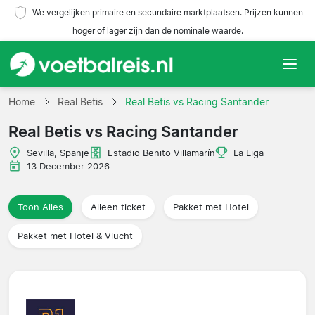
We vergelijken primaire en secundaire marktplaatsen. Prijzen kunnen
hoger of lager zijn dan de nominale waarde.
Home
Home
Real Betis
Real Betis vs Racing Santander
Real Betis vs Racing Santander
Teams
Sevilla, Spanje
Estadio Benito Villamarín
La Liga
Competities
13 December 2026
Reisorganisaties
Toon Alles
Alleen ticket
Pakket met Hotel
Pakket met Hotel & Vlucht