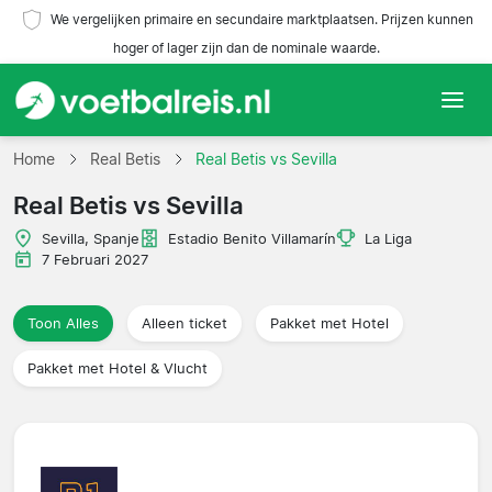
We vergelijken primaire en secundaire marktplaatsen. Prijzen kunnen
hoger of lager zijn dan de nominale waarde.
Home
Home
Real Betis
Real Betis vs Sevilla
Real Betis vs Sevilla
Teams
Sevilla, Spanje
Estadio Benito Villamarín
La Liga
Competities
7 Februari 2027
Reisorganisaties
Toon Alles
Alleen ticket
Pakket met Hotel
Pakket met Hotel & Vlucht