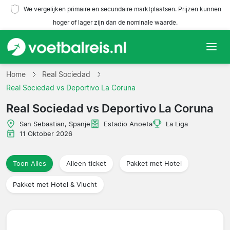
We vergelijken primaire en secundaire marktplaatsen. Prijzen kunnen
hoger of lager zijn dan de nominale waarde.
Home
Home
Real Sociedad
Real Sociedad vs Deportivo La Coruna
Teams
Real Sociedad vs Deportivo La Coruna
Competities
San Sebastian, Spanje
Estadio Anoeta
La Liga
11 Oktober 2026
Reisorganisaties
Toon Alles
Alleen ticket
Pakket met Hotel
Pakket met Hotel & Vlucht