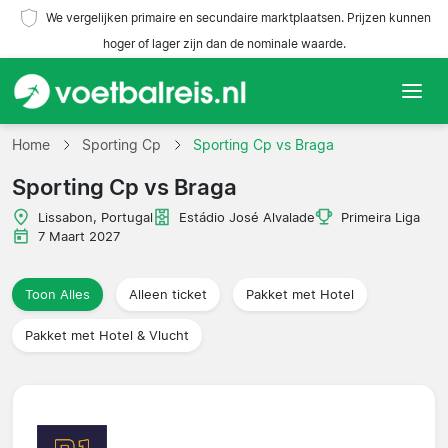
We vergelijken primaire en secundaire marktplaatsen. Prijzen kunnen
hoger of lager zijn dan de nominale waarde.
Home
Home
Sporting Cp
Sporting Cp vs Braga
Sporting Cp vs Braga
Teams
Lissabon, Portugal
Estádio José Alvalade
Primeira Liga
Competities
7 Maart 2027
Reisorganisaties
Toon Alles
Alleen ticket
Pakket met Hotel
Pakket met Hotel & Vlucht