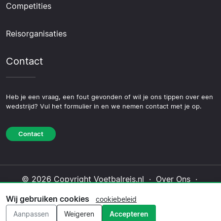
Competities
Reisorganisaties
Contact
Heb je een vraag, een fout gevonden of wil je ons tippen over een
wedstrijd? Vul het formulier in en we nemen contact met je op.
Contact
© 2026 Copyright Voetbalreis.nl ·
Over Ons
·
Contact
·
Privacybeleid
·
Cookiebeleid
·
Wij gebruiken cookies
cookiebeleid
Redactioneel beleid
Aanpassen
Weigeren
Accepteren