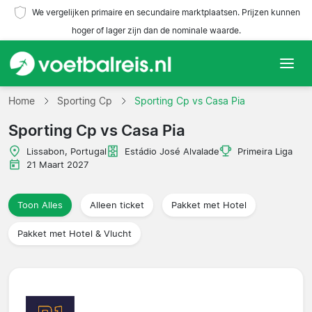
We vergelijken primaire en secundaire marktplaatsen. Prijzen kunnen
hoger of lager zijn dan de nominale waarde.
Home
Home
Sporting Cp
Sporting Cp vs Casa Pia
Sporting Cp vs Casa Pia
Teams
Lissabon, Portugal
Estádio José Alvalade
Primeira Liga
Competities
21 Maart 2027
Reisorganisaties
Toon Alles
Alleen ticket
Pakket met Hotel
Pakket met Hotel & Vlucht