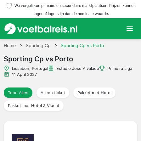
We vergelijken primaire en secundaire marktplaatsen. Prijzen kunnen
hoger of lager zijn dan de nominale waarde.
Home
Home
Sporting Cp
Sporting Cp vs Porto
Sporting Cp vs Porto
Teams
Lissabon, Portugal
Estádio José Alvalade
Primeira Liga
Competities
11 April 2027
Reisorganisaties
Toon Alles
Alleen ticket
Pakket met Hotel
Pakket met Hotel & Vlucht