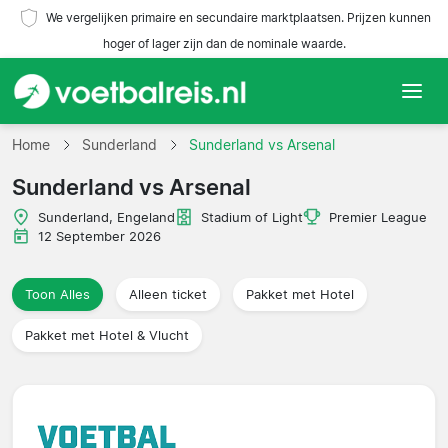
We vergelijken primaire en secundaire marktplaatsen. Prijzen kunnen
hoger of lager zijn dan de nominale waarde.
Home
Home
Sunderland
Sunderland vs Arsenal
Sunderland vs Arsenal
Teams
Sunderland, Engeland
Stadium of Light
Premier League
Competities
12 September 2026
Reisorganisaties
Toon Alles
Alleen ticket
Pakket met Hotel
Pakket met Hotel & Vlucht