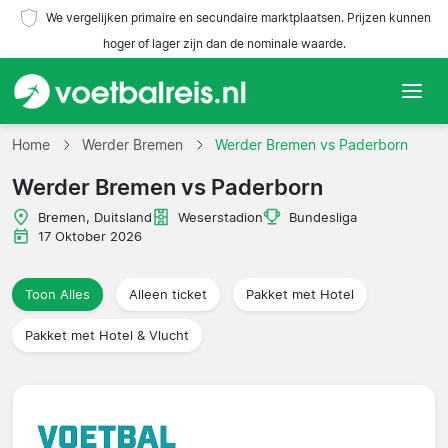
We vergelijken primaire en secundaire marktplaatsen. Prijzen kunnen
hoger of lager zijn dan de nominale waarde.
Home
Home
Werder Bremen
Werder Bremen vs Paderborn
Werder Bremen vs Paderborn
Teams
Bremen, Duitsland
Weserstadion
Bundesliga
Competities
17 Oktober 2026
Reisorganisaties
Toon Alles
Alleen ticket
Pakket met Hotel
Pakket met Hotel & Vlucht