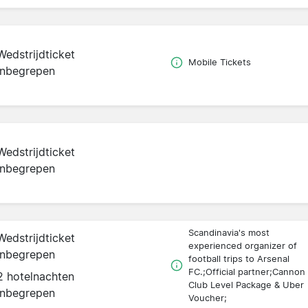
Wedstrijdticket
Mobile Tickets
inbegrepen
Wedstrijdticket
inbegrepen
Scandinavia's most
Wedstrijdticket
experienced organizer of
inbegrepen
football trips to Arsenal
FC.;Official partner;Cannon
2 hotelnachten
Club Level Package & Uber
inbegrepen
Voucher;