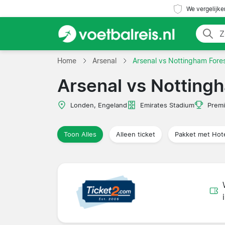
We vergelijke
Home
Arsenal
Arsenal vs Nottingham Fore
Arsenal vs Notting
Londen, Engeland
Emirates Stadium
Premi
Toon Alles
Alleen ticket
Pakket met Hot