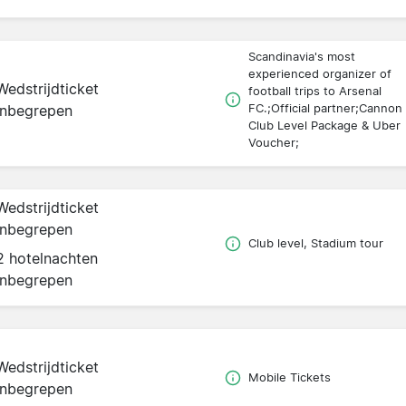
Scandinavia's most
experienced organizer of
Wedstrijdticket
football trips to Arsenal
inbegrepen
FC.;Official partner;Cannon
Club Level Package & Uber
Voucher;
Wedstrijdticket
inbegrepen
Club level, Stadium tour
2 hotelnachten
inbegrepen
Wedstrijdticket
Mobile Tickets
inbegrepen