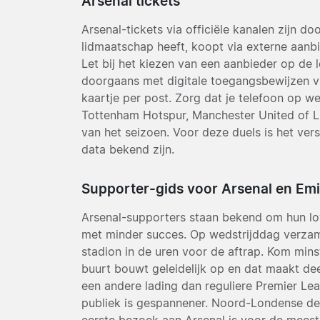
Arsenal tickets
Arsenal-tickets via officiële kanalen zijn d
lidmaatschap heeft, koopt via externe aanbi
Let bij het kiezen van een aanbieder op de
doorgaans met digitale toegangsbewijzen v
kaartje per post. Zorg dat je telefoon op w
Tottenham Hotspur, Manchester United of L
van het seizoen. Voor deze duels is het ve
data bekend zijn.
Supporter-gids voor Arsenal en Em
Arsenal-supporters staan bekend om hun loy
met minder succes. Op wedstrijddag verzam
stadion in de uren voor de aftrap. Kom mins
buurt bouwt geleidelijk op en dat maakt de
een andere lading dan reguliere Premier Lea
publiek is gespannener. Noord-Londense derb
eerste bezoek aan Arsenal is voor de meest