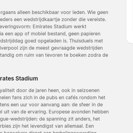
oorgaans alleen beschikbaar voor leden. Wie geen
eders een wedstrijdkaartje zonder die vereiste.
 leveringsvorm: Emirates Stadium werkt
ia een app of mobiel bestand, geen papieren
edstrijddag goed opgeladen is. Thuisduels met
iverpool zijn de meest gevraagde wedstrijden
rstandig om ruim van tevoren te boeken zodra de
irates Stadium
aliteit door de jaren heen, ook in seizoenen
elen fans zich in de pubs en cafés rondom het
tens een uur voor aanvang aan: de sfeer in de
el uit van de ervaring. Europese avonden hebben
gue-wedstrijden: de spanning zit anders, het
ies zijn het levendigst van allemaal. Een
e bezoekers direct een herhalingswaardige