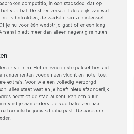
esproken competitie, in een stadsdeel dat op
 het voetbal. De sfeer verschilt duidelijk van wat
iek is betrokken, de wedstrijden zijn intensief,
Of je nu voor één wedstrijd gaat of er een lang
Arsenal biedt meer dan alleen negentig minuten
ken
hillende vormen. Het eenvoudigste pakket bestaat
re arrangementen voegen een vlucht en hotel toe,
re extra's. Voor wie een volledig verzorgd
h: alles staat vast en je hoeft niets afzonderlijk
adres heeft of de stad al kent, kan een puur
gina vind je aanbieders die voetbalreizen naar
lke formule bij jouw situatie past. De aankoop
eder.