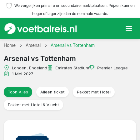
We vergelijken primaire en secundaire marktplaatsen. Prijzen kunnen
hoger of lager zijn dan de nominale waarde.
Home
Home
Arsenal
Arsenal vs Tottenham
Arsenal vs Tottenham
Teams
Londen, Engeland
Emirates Stadium
Premier League
Competities
1 Mei 2027
Reisorganisaties
Toon Alles
Alleen ticket
Pakket met Hotel
Pakket met Hotel & Vlucht