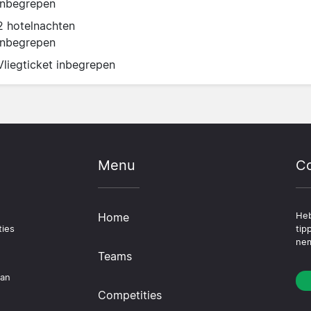
inbegrepen
2 hotelnachten
inbegrepen
Vliegticket inbegrepen
Menu
Co
Home
Heb
ties
tip
nem
Teams
dan
Competities