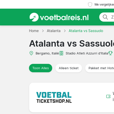
We vergelijke
Home
Atalanta
Atalanta vs Sassuolo
Atalanta vs Sassuol
Bergamo, Italië
Stadio Atleti Azzurri d'Italia
Toon Alles
Alleen ticket
Pakket met Hot