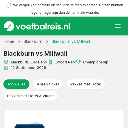
We vergelijken primaire en secundaire marktplaatsen. Prijzen kunnen
hoger of lager zijn dan de nominale waarde.
Home
Home
Blackburn
Blackburn vs Millwall
Blackburn vs Millwall
Teams
Blackburn, Engeland
Ewood Park
Championship
Competities
12 September 2026
Reisorganisaties
Toon Alles
Alleen ticket
Pakket met Hotel
Pakket met Hotel & Vlucht