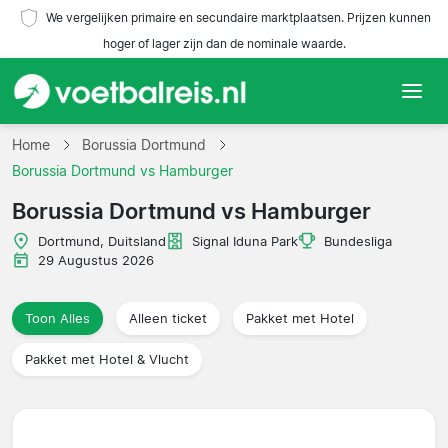
We vergelijken primaire en secundaire marktplaatsen. Prijzen kunnen
hoger of lager zijn dan de nominale waarde.
Home
Home
Borussia Dortmund
Borussia Dortmund vs Hamburger
Teams
Borussia Dortmund vs Hamburger
Competities
Dortmund, Duitsland
Signal Iduna Park
Bundesliga
29 Augustus 2026
Reisorganisaties
Toon Alles
Alleen ticket
Pakket met Hotel
Pakket met Hotel & Vlucht