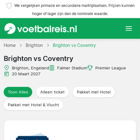
We vergelijken primaire en secundaire marktplaatsen. Prijzen kunnen
hoger of lager zijn dan de nominale waarde.
Home
Home
Brighton
Brighton vs Coventry
Brighton vs Coventry
Teams
Brighton, Engeland
Falmer Stadium
Premier League
Competities
20 Maart 2027
Reisorganisaties
Toon Alles
Alleen ticket
Pakket met Hotel
Pakket met Hotel & Vlucht