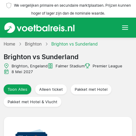
We vergelijken primaire en secundaire marktplaatsen. Prijzen kunnen
hoger of lager zijn dan de nominale waarde.
Home
Home
Brighton
Brighton vs Sunderland
Brighton vs Sunderland
Teams
Brighton, Engeland
Falmer Stadium
Premier League
Competities
8 Mei 2027
Reisorganisaties
Toon Alles
Alleen ticket
Pakket met Hotel
Pakket met Hotel & Vlucht