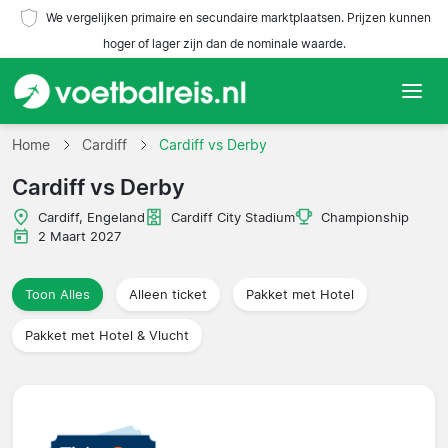
We vergelijken primaire en secundaire marktplaatsen. Prijzen kunnen
hoger of lager zijn dan de nominale waarde.
Home
Home
Cardiff
Cardiff vs Derby
Cardiff vs Derby
Teams
Cardiff, Engeland
Cardiff City Stadium
Championship
Competities
2 Maart 2027
Reisorganisaties
Toon Alles
Alleen ticket
Pakket met Hotel
Pakket met Hotel & Vlucht