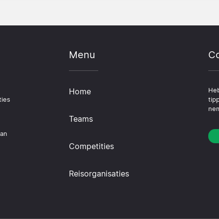
Menu
Co
Home
Heb
ties
tip
nem
Teams
dan
Competities
Reisorganisaties