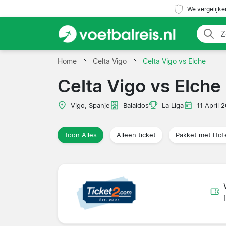
We vergelijke
Home
Celta Vigo
Celta Vigo vs Elche
Celta Vigo vs Elche
Vigo, Spanje
Balaidos
La Liga
11 April 
Toon Alles
Alleen ticket
Pakket met Hot