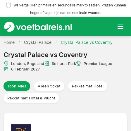
We vergelijken primaire en secundaire marktplaatsen. Prijzen kunnen
hoger of lager zijn dan de nominale waarde.
Home
Home
Crystal Palace
Crystal Palace vs Coventry
Crystal Palace vs Coventry
Teams
Londen, Engeland
Selhurst Park
Premier League
Competities
6 Februari 2027
Reisorganisaties
Toon Alles
Alleen ticket
Pakket met Hotel
Pakket met Hotel & Vlucht