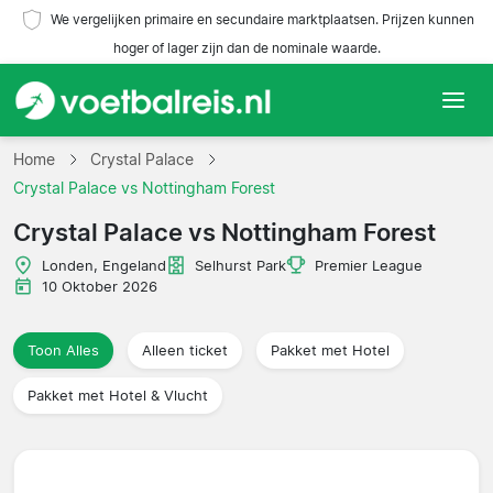
We vergelijken primaire en secundaire marktplaatsen. Prijzen kunnen
hoger of lager zijn dan de nominale waarde.
Home
Home
Crystal Palace
Crystal Palace vs Nottingham Forest
Teams
Crystal Palace vs Nottingham Forest
Competities
Londen, Engeland
Selhurst Park
Premier League
10 Oktober 2026
Reisorganisaties
Toon Alles
Alleen ticket
Pakket met Hotel
Pakket met Hotel & Vlucht