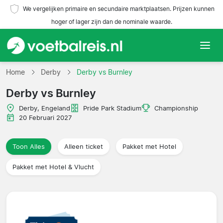
We vergelijken primaire en secundaire marktplaatsen. Prijzen kunnen
hoger of lager zijn dan de nominale waarde.
Home
Home
Derby
Derby vs Burnley
Derby vs Burnley
Teams
Derby, Engeland
Pride Park Stadium
Championship
Competities
20 Februari 2027
Reisorganisaties
Toon Alles
Alleen ticket
Pakket met Hotel
Pakket met Hotel & Vlucht