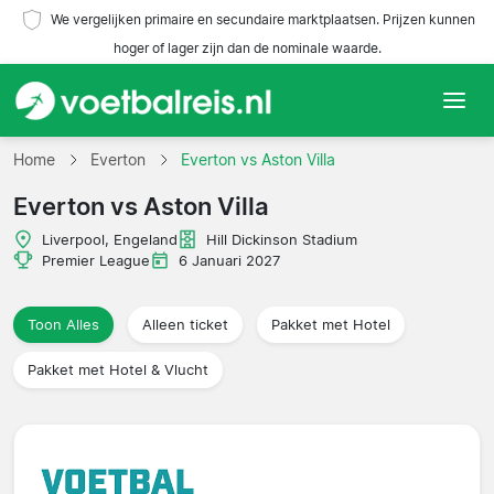
We vergelijken primaire en secundaire marktplaatsen. Prijzen kunnen
hoger of lager zijn dan de nominale waarde.
Home
Home
Everton
Everton vs Aston Villa
Everton vs Aston Villa
Teams
Liverpool, Engeland
Hill Dickinson Stadium
Competities
Premier League
6 Januari 2027
Reisorganisaties
Toon Alles
Alleen ticket
Pakket met Hotel
Pakket met Hotel & Vlucht