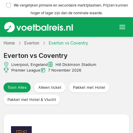
We vergelijken primaire en secundaire marktplaatsen. Prijzen kunnen
hoger of lager zijn dan de nominale waarde.
Home
Home
Everton
Everton vs Coventry
Everton vs Coventry
Teams
Liverpool, Engeland
Hill Dickinson Stadium
Competities
Premier League
7 November 2026
Reisorganisaties
Toon Alles
Alleen ticket
Pakket met Hotel
Pakket met Hotel & Vlucht