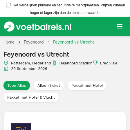
We vergelijken primaire en secundaire marktplaatsen. Prijzen kunnen
hoger of lager zijn dan de nominale waarde.
Home
Home
Feyenoord
Feyenoord vs Utrecht
Feyenoord vs Utrecht
Teams
Rotterdam, Nederland
Feijenoord Stadion
Eredivisie
Competities
20 September 2026
Reisorganisaties
Toon Alles
Alleen ticket
Pakket met Hotel
Pakket met Hotel & Vlucht