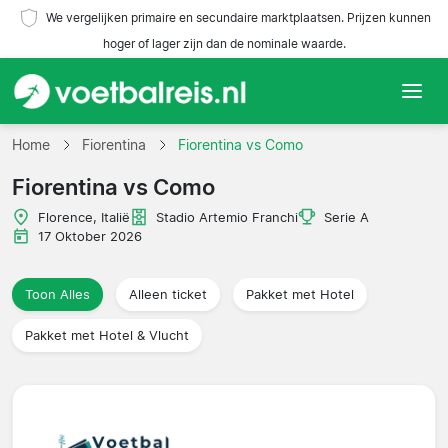
We vergelijken primaire en secundaire marktplaatsen. Prijzen kunnen
hoger of lager zijn dan de nominale waarde.
Home
Home
Fiorentina
Fiorentina vs Como
Fiorentina vs Como
Teams
Florence, Italië
Stadio Artemio Franchi
Serie A
Competities
17 Oktober 2026
Reisorganisaties
Toon Alles
Alleen ticket
Pakket met Hotel
Pakket met Hotel & Vlucht