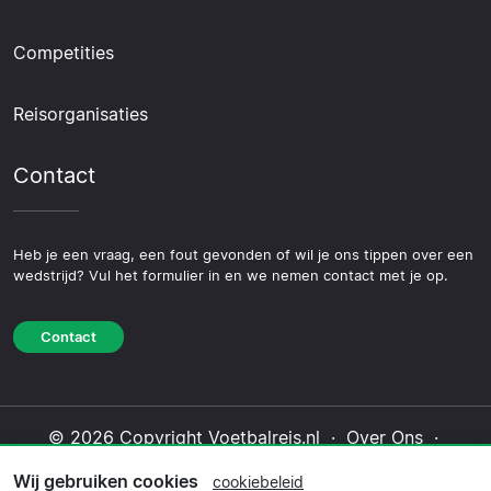
Competities
Reisorganisaties
Contact
Heb je een vraag, een fout gevonden of wil je ons tippen over een
wedstrijd? Vul het formulier in en we nemen contact met je op.
Contact
© 2026 Copyright Voetbalreis.nl ·
Over Ons
·
Contact
·
Privacybeleid
·
Cookiebeleid
·
Wij gebruiken cookies
cookiebeleid
Redactioneel beleid