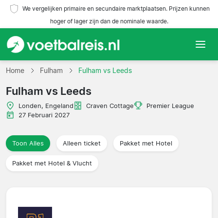
We vergelijken primaire en secundaire marktplaatsen. Prijzen kunnen
hoger of lager zijn dan de nominale waarde.
Home
Home
Fulham
Fulham vs Leeds
Fulham vs Leeds
Teams
Londen, Engeland
Craven Cottage
Premier League
Competities
27 Februari 2027
Reisorganisaties
Toon Alles
Alleen ticket
Pakket met Hotel
Pakket met Hotel & Vlucht