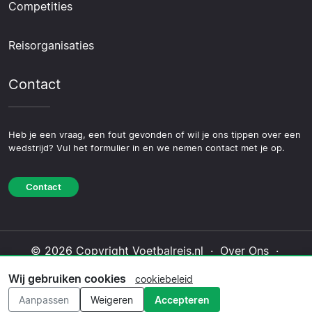
Competities
Reisorganisaties
Contact
Heb je een vraag, een fout gevonden of wil je ons tippen over een
wedstrijd? Vul het formulier in en we nemen contact met je op.
Contact
© 2026 Copyright Voetbalreis.nl ·
Over Ons
·
Contact
·
Privacybeleid
·
Cookiebeleid
·
Wij gebruiken cookies
cookiebeleid
Redactioneel beleid
Aanpassen
Weigeren
Accepteren