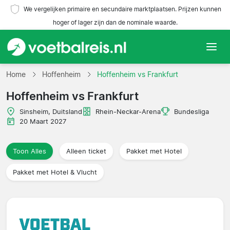
We vergelijken primaire en secundaire marktplaatsen. Prijzen kunnen
hoger of lager zijn dan de nominale waarde.
Home
Home
Hoffenheim
Hoffenheim vs Frankfurt
Hoffenheim vs Frankfurt
Teams
Sinsheim, Duitsland
Rhein-Neckar-Arena
Bundesliga
Competities
20 Maart 2027
Reisorganisaties
Toon Alles
Alleen ticket
Pakket met Hotel
Pakket met Hotel & Vlucht