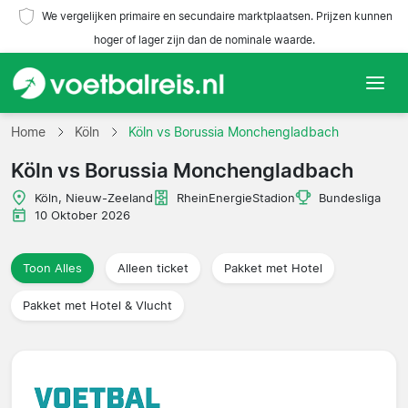
We vergelijken primaire en secundaire marktplaatsen. Prijzen kunnen
hoger of lager zijn dan de nominale waarde.
Home
Home
Köln
Köln vs Borussia Monchengladbach
Köln vs Borussia Monchengladbach
Teams
Köln, Nieuw-Zeeland
RheinEnergieStadion
Bundesliga
Competities
10 Oktober 2026
Reisorganisaties
Toon Alles
Alleen ticket
Pakket met Hotel
Pakket met Hotel & Vlucht