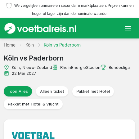
We vergelijken primaire en secundaire marktplaatsen. Prijzen kunnen
hoger of lager zijn dan de nominale waarde.
Home
Home
Köln
Köln vs Paderborn
Köln vs Paderborn
Teams
Köln, Nieuw-Zeeland
RheinEnergieStadion
Bundesliga
Competities
22 Mei 2027
Reisorganisaties
Toon Alles
Alleen ticket
Pakket met Hotel
Pakket met Hotel & Vlucht