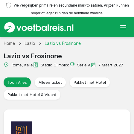
We vergelijken primaire en secundaire marktplaatsen. Prijzen kunnen
hoger of lager zijn dan de nominale waarde.
Home
Home
Lazio
Lazio vs Frosinone
Lazio vs Frosinone
Teams
Rome, Italië
Stadio Olimpico
Serie A
7 Maart 2027
Competities
Toon Alles
Alleen ticket
Pakket met Hotel
Reisorganisaties
Pakket met Hotel & Vlucht