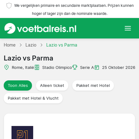
We vergelijken primaire en secundaire marktplaatsen. Prijzen kunnen
hoger of lager zijn dan de nominale waarde.
Home
Home
Lazio
Lazio vs Parma
Lazio vs Parma
Teams
Rome, Italië
Stadio Olimpico
Serie A
25 Oktober 2026
Competities
Toon Alles
Alleen ticket
Pakket met Hotel
Reisorganisaties
Pakket met Hotel & Vlucht