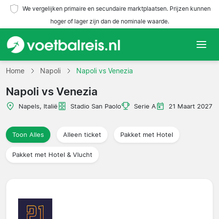
We vergelijken primaire en secundaire marktplaatsen. Prijzen kunnen
hoger of lager zijn dan de nominale waarde.
Home
Home
Napoli
Napoli vs Venezia
Napoli vs Venezia
Teams
Napels, Italië
Stadio San Paolo
Serie A
21 Maart 2027
Competities
Toon Alles
Alleen ticket
Pakket met Hotel
Reisorganisaties
Pakket met Hotel & Vlucht