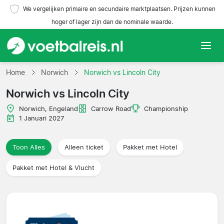
We vergelijken primaire en secundaire marktplaatsen. Prijzen kunnen
hoger of lager zijn dan de nominale waarde.
Home
Home
Norwich
Norwich vs Lincoln City
Norwich vs Lincoln City
Teams
Norwich, Engeland
Carrow Road
Championship
Competities
1 Januari 2027
Reisorganisaties
Toon Alles
Alleen ticket
Pakket met Hotel
Pakket met Hotel & Vlucht