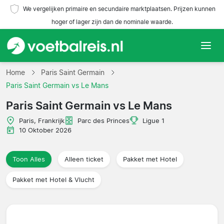
We vergelijken primaire en secundaire marktplaatsen. Prijzen kunnen
hoger of lager zijn dan de nominale waarde.
Home
Home
Paris Saint Germain
Paris Saint Germain vs Le Mans
Teams
Paris Saint Germain vs Le Mans
Competities
Paris, Frankrijk
Parc des Princes
Ligue 1
10 Oktober 2026
Reisorganisaties
Toon Alles
Alleen ticket
Pakket met Hotel
Pakket met Hotel & Vlucht