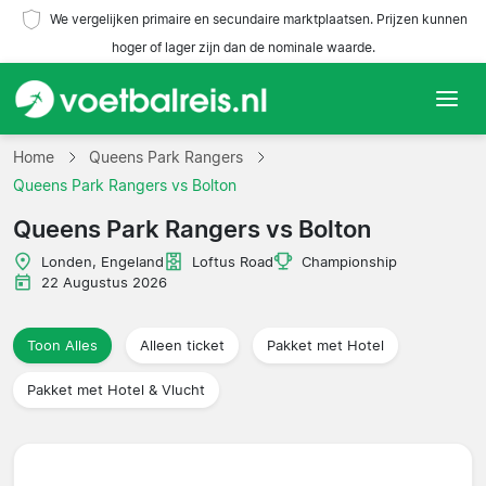
We vergelijken primaire en secundaire marktplaatsen. Prijzen kunnen
hoger of lager zijn dan de nominale waarde.
Home
Home
Queens Park Rangers
Queens Park Rangers vs Bolton
Teams
Queens Park Rangers vs Bolton
Competities
Londen, Engeland
Loftus Road
Championship
22 Augustus 2026
Reisorganisaties
Toon Alles
Alleen ticket
Pakket met Hotel
Pakket met Hotel & Vlucht