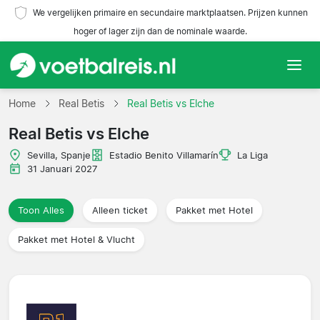
We vergelijken primaire en secundaire marktplaatsen. Prijzen kunnen
hoger of lager zijn dan de nominale waarde.
Home
Home
Real Betis
Real Betis vs Elche
Real Betis vs Elche
Teams
Sevilla, Spanje
Estadio Benito Villamarín
La Liga
Competities
31 Januari 2027
Reisorganisaties
Toon Alles
Alleen ticket
Pakket met Hotel
Pakket met Hotel & Vlucht