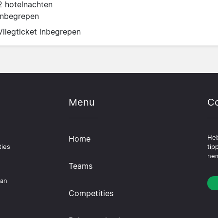
2 hotelnachten
inbegrepen
Vliegticket inbegrepen
Menu
Co
Home
Heb
ties
tip
nem
Teams
dan
Competities