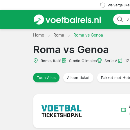
We vergelijke
Home
Roma
Roma vs Genoa
Roma vs Genoa
Rome, Italië
Stadio Olimpico
Serie A
17
Toon Alles
Alleen ticket
Pakket met Hot