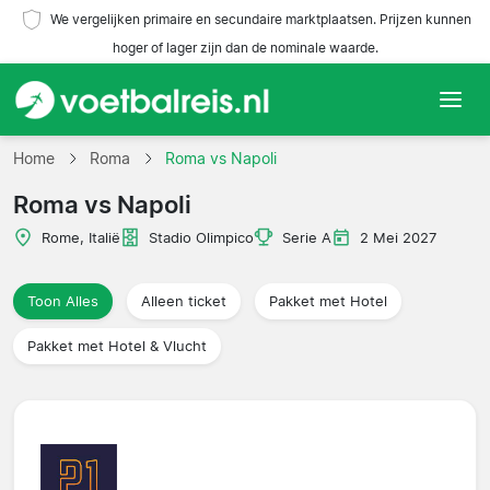
We vergelijken primaire en secundaire marktplaatsen. Prijzen kunnen
hoger of lager zijn dan de nominale waarde.
Home
Home
Roma
Roma vs Napoli
Roma vs Napoli
Teams
Rome, Italië
Stadio Olimpico
Serie A
2 Mei 2027
Competities
Toon Alles
Alleen ticket
Pakket met Hotel
Reisorganisaties
Pakket met Hotel & Vlucht