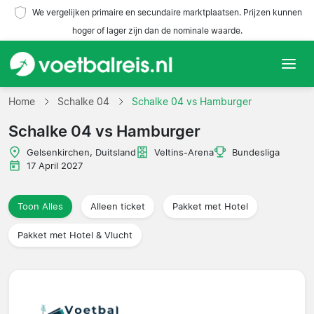
We vergelijken primaire en secundaire marktplaatsen. Prijzen kunnen
hoger of lager zijn dan de nominale waarde.
Home
Home
Schalke 04
Schalke 04 vs Hamburger
Schalke 04 vs Hamburger
Teams
Gelsenkirchen, Duitsland
Veltins-Arena
Bundesliga
Competities
17 April 2027
Reisorganisaties
Toon Alles
Alleen ticket
Pakket met Hotel
Pakket met Hotel & Vlucht