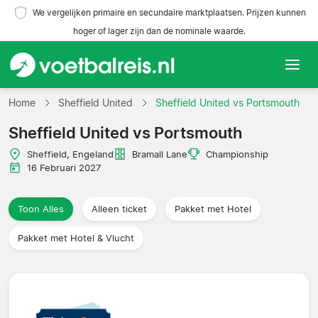
We vergelijken primaire en secundaire marktplaatsen. Prijzen kunnen
hoger of lager zijn dan de nominale waarde.
Home
Home
Sheffield United
Sheffield United vs Portsmouth
Sheffield United vs Portsmouth
Teams
Sheffield, Engeland
Bramall Lane
Championship
Competities
16 Februari 2027
Reisorganisaties
Toon Alles
Alleen ticket
Pakket met Hotel
Pakket met Hotel & Vlucht