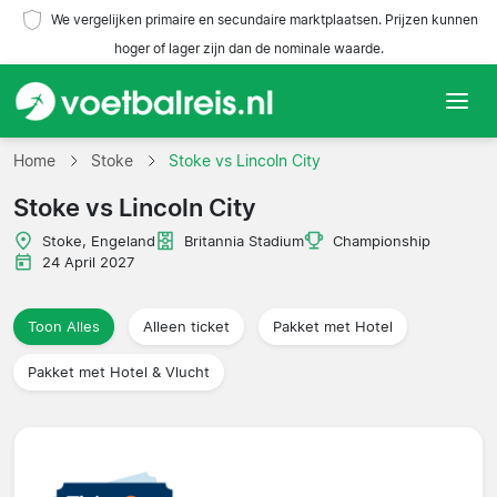
We vergelijken primaire en secundaire marktplaatsen. Prijzen kunnen
hoger of lager zijn dan de nominale waarde.
Home
Home
Stoke
Stoke vs Lincoln City
Stoke vs Lincoln City
Teams
Stoke, Engeland
Britannia Stadium
Championship
Competities
24 April 2027
Reisorganisaties
Toon Alles
Alleen ticket
Pakket met Hotel
Pakket met Hotel & Vlucht